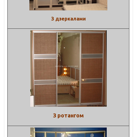
З дзеркалами
З ротангом