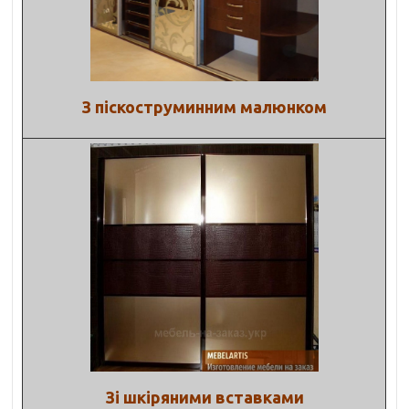
З піскоструминним малюнком
Зі шкіряними вставками