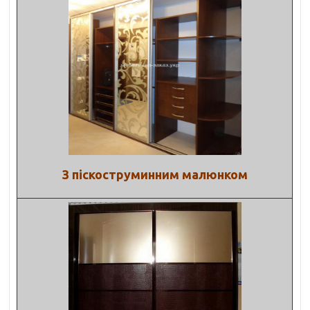
З піскоструминним малюнком