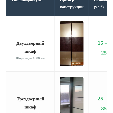
конструкции
(у.е.*)
15 —
Двухдверный
шкаф
25
Ширина до 1600 мм
25 —
Трехдверный
шкаф
35