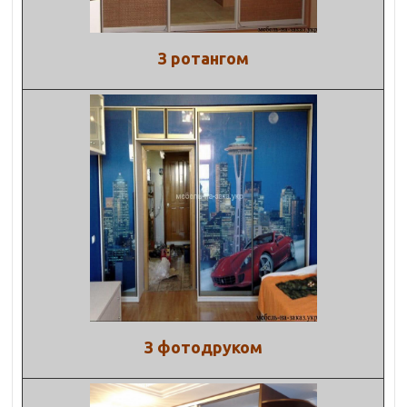
З ротангом
З фотодруком