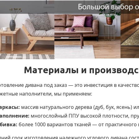
Материалы и производс
товление дивана под заказ — это инвестиция в качество
жетные наполнители, мы применяем:
аркасы:
массив натурального дерева (дуб, бук, ясень) 
аполнение:
многослойный ППУ высокой плотности, пруж
бивка:
более 1000 вариантов тканей — от практичного 
дний срок изготовления надежного углового дивана сос