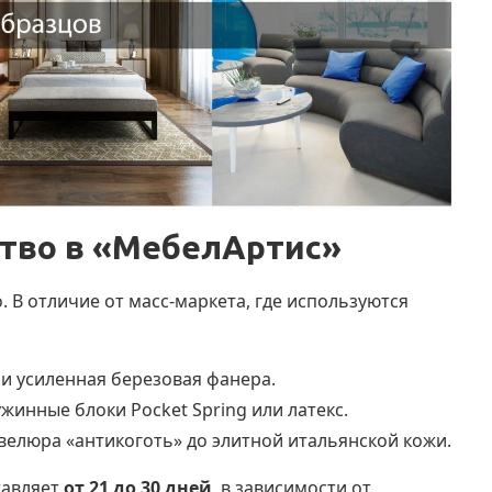
тво в «МебелАртис»
. В отличие от масс-маркета, где используются
или усиленная березовая фанера.
инные блоки Pocket Spring или латекс.
велюра «антикоготь» до элитной итальянской кожи.
тавляет
от 21 до 30 дней
, в зависимости от