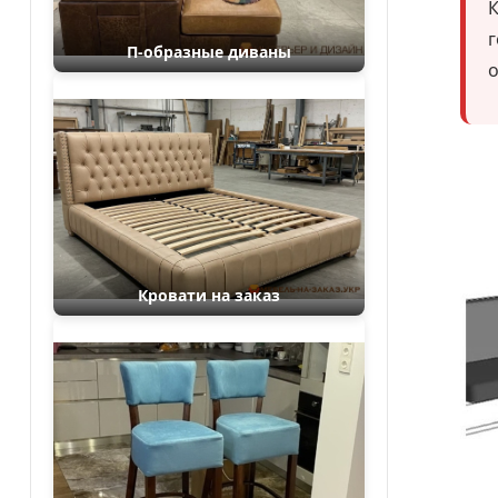
г
П-образные диваны
о
Кровати на заказ