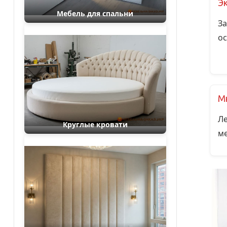
Э
Мебель для спальни
За
ос
М
Ле
Круглые кровати
ме