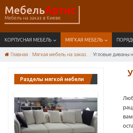
Skip
Мебель
Артис
to
content
Мебель на заказ в Киеве
КОРПУСНАЯ МЕБЕЛЬ
МЯГКАЯ МЕБЕЛЬ
ПОРЯД
Главная
/
Мягкая мебель на заказ...
/
Угловые диваны на
У
Разделы мягкой мебели
Люб
рац
вам
ост