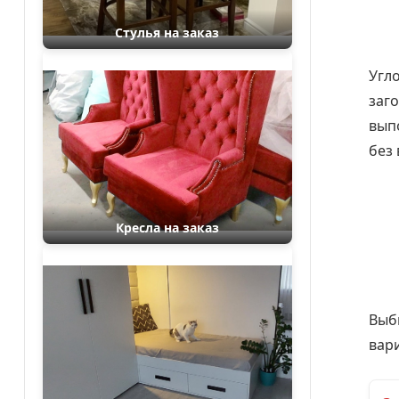
Стулья на заказ
Угло
заго
вып
без
Кресла на заказ
Выб
вар