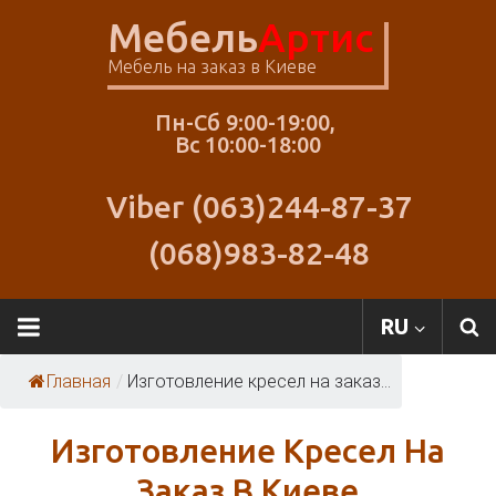
Skip
Мебель
Артис
to
content
Мебель на заказ в Киеве
Пн-Сб 9:00-19:00,
Вс 10:00-18:00
Viber (063)244-87-37
(068)983-82-48
RU
Главная
/
Изготовление кресел на заказ...
Изготовление Кресел На
Заказ В Киеве