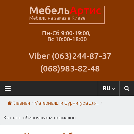
Skip
Мебель
Артис
to
content
Мебель на заказ в Киеве
Пн-Сб 9:00-19:00,
Вс 10:00-18:00
Viber (063)244-87-37
(068)983-82-48
RU
Главная
/
Материалы и фурнитура для...
/
Каталог обивочных материалов