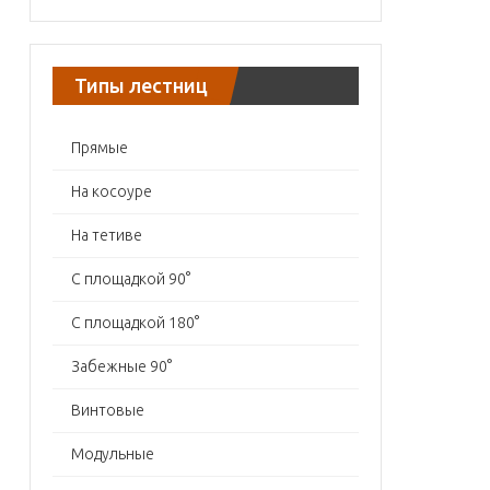
Типы лестниц
Прямые
На косоуре
На тетиве
С площадкой 90°
С площадкой 180°
Забежные 90°
Винтовые
Модульные