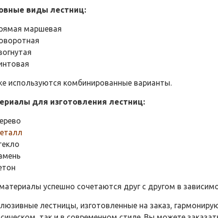
овные виды лестниц:
рямая маршевая
оворотная
зогнутая
интовая
же используются комбинированные варианты.
ериалы для изготовления лестниц:
ерево
еталл
текло
амень
етон
 материалы успешно сочетаются друг с другом в зависим
клюзивные лестницы,
изготовленные на заказ, гармониру
сическом, так и в современном стиле. Вы можете заказ