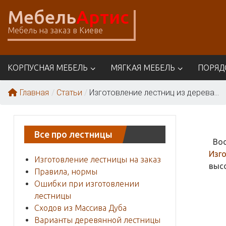
Skip
Мебель
Артис
to
content
Мебель на заказ в Киеве
КОРПУСНАЯ МЕБЕЛЬ
МЯГКАЯ МЕБЕЛЬ
ПОРЯД
Главная
/
Статьи
/
Изготовление лестниц из дерева...
Все про лестницы
Вос
Изго
Изготовление лестницы на заказ
выс
Правила, нормы
Ошибки при изготовлении
лестницы
Сходов из Массива Дуба
Варианты деревянной лестницы