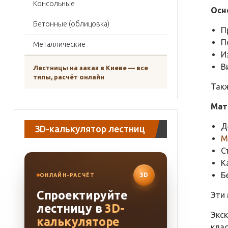
Консольные
Осн
Бетонные (облицовка)
П
П
Металлические
И
В
Лестницы на заказ в Киеве — все
типы, расчёт онлайн
Так
Мат
Д
3D-калькулятор лестниц
М
С
К
Б
3D
ОНЛАЙН-РАСЧЁТ
Спроектируйте
Эти
лестницу в
3D-
Экс
калькуляторе
клас