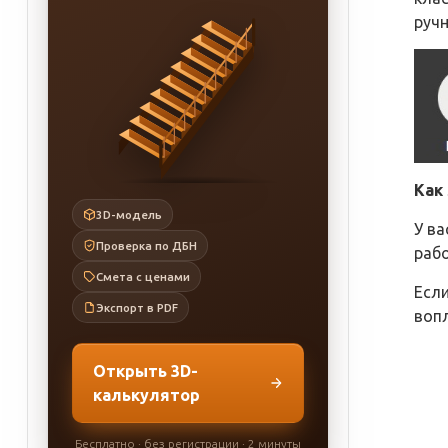
руч
Как
3D-модель
У ва
Проверка по ДБН
раб
Смета с ценами
Есл
Экспорт в PDF
вопл
Открыть 3D-
калькулятор
Бесплатно · без регистрации · 2 минуты