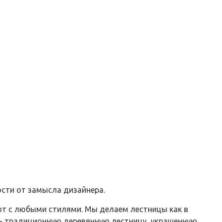
ости от замысла дизайнера.
ют с любыми стилями. Мы делаем лестницы как в
ать традиционную деревянную лестницу, украшенную