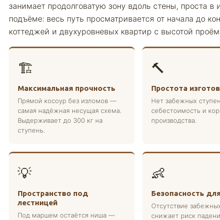
занимает продолговатую зону вдоль стены, проста в 
подъёме: весь путь просматривается от начала до кон
коттеджей и двухуровневых квартир с высотой проёма
🏗️
🔨
Максимальная прочность
Простота изгото
Прямой косоур без изломов —
Нет забежных ступе
самая надёжная несущая схема.
себестоимость и кор
Выдерживает до 300 кг на
производства.
ступень.
💡
👶
Пространство под
Безопасность дл
лестницей
Отсутствие забежных
Под маршем остаётся ниша —
снижает риск падени