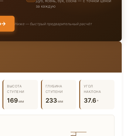
 —
Дуб, ясень, бук, сосна — с точной ценой
за каждую
→
р
Ниже — быстрый предварительный расчёт
ВЫСОТА
ГЛУБИНА
УГОЛ
СТУПЕНИ
СТУПЕНИ
НАКЛОНА
169
233
37.6
мм
мм
°