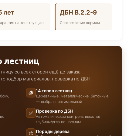
5 лет
ДБН В.2.2-9
Гарантия на конструкцию
Соответствие нормам
р лестниц
ницу со всех сторон ещё до заказа.
втоподбор материалов, проверка по ДБН.
14 типов лестниц
🪵
боку,
Деревянные, металлические, бетонные
— выбрать оптимальный
Проверка по ДБН
✅
тво
Автоматический контроль высоты/
глубины/угла по нормам
Породы дерева
🎨