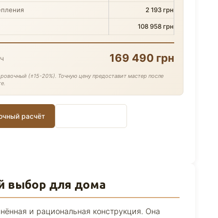
епления
2 193 грн
108 958 грн
169 490 грн
юч
ровочный (±15-20%). Точную цену предоставит мастер после
е.
точный расчёт
📄 Скачать PDF
й выбор для дома
ённая и рациональная конструкция. Она