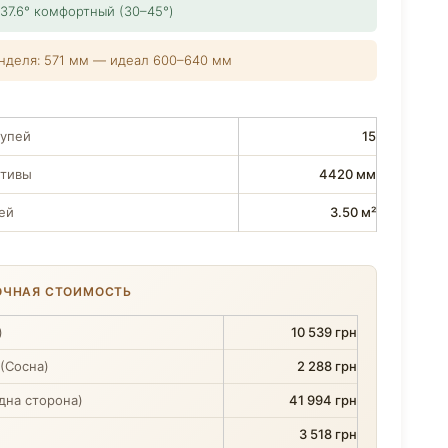
 37.6° комфортный (30–45°)
нделя: 571 мм — идеал 600–640 мм
тупей
15
етивы
4420 мм
ей
3.50 м²
ОЧНАЯ СТОИМОСТЬ
)
10 539 грн
(Сосна)
2 288 грн
дна сторона)
41 994 грн
3 518 грн