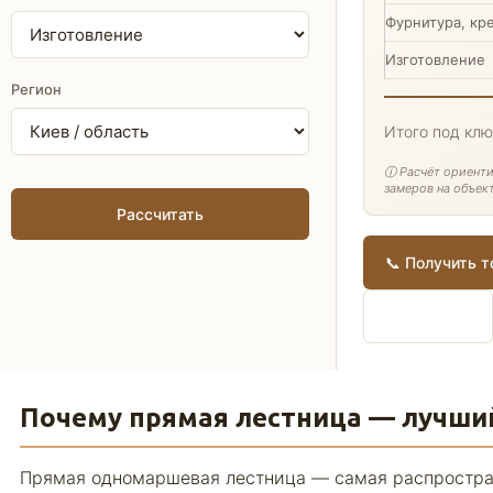
Фурнитура, кр
Изготовление
Регион
Итого под кл
ⓘ Расчёт ориенти
замеров на объект
Рассчитать
📞 Получить 
✉️ На email
Почему прямая лестница — лучши
Прямая одномаршевая лестница — самая распростран