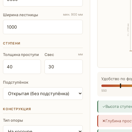
Ширина лестницы
мин. 900 мм
H = 2700 мм
СТУПЕНИ
Толщина проступи
Свес
мм
Удобство по фо
Подступёнок
550
✓
Высота ступе
КОНСТРУКЦИЯ
Тип опоры
✕
Глубина прос