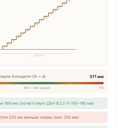
15
14
13
12
11
10
9
8
7
6
5
4
3
2
1
L = 3500 мм
рмуле Блонделя (2h + d)
571 мм
600 — 640 (идеал)
700
ни 169 мм соответствует ДБН В.2.2-9 (150–180 мм)
тупи 233 мм меньше нормы (мин. 250 мм)