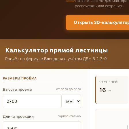
Готовый чертёж для мастера
распечатать или сохранить
Открыть 3D-калькулято
Калькулятор прямой лестницы
Расчёт по формуле Блонделя с учётом ДБН В.2.2-9
РАЗМЕРЫ ПРОЁМА
СТУПЕНЕЙ
16
Высота проёма
от пола до пола
шт
Длина проекции
горизонтально