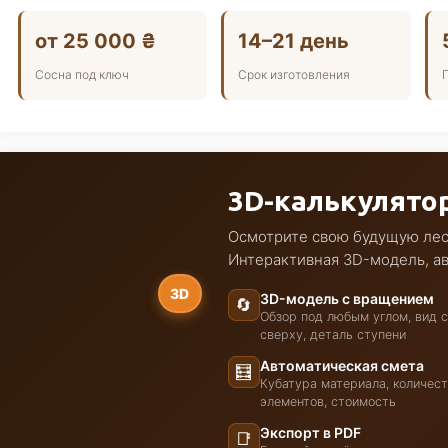
от 25 000 ₴
14–21 день
Сосна под ключ
Срок изготовления
3D-калькулято
Осмотрите свою будущую лест
Интерактивная 3D-модель, а
3D
3D-модель с вращением
🔄
Обзор под любым углом, вид с
сверху, деталь ступени
Автоматическая смета
🧮
Кубатура материала, количес
элементов, стоимость
Экспорт в PDF
📑