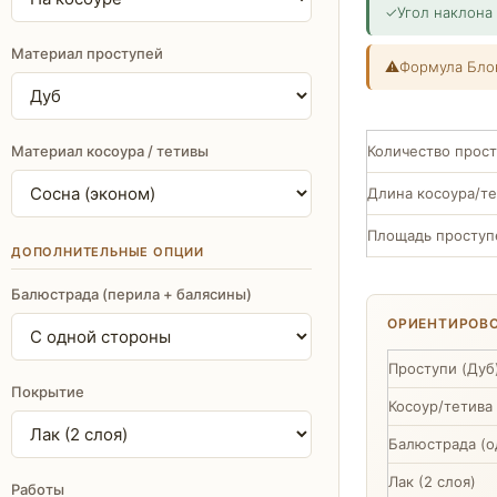
✓
Угол наклона
Материал проступей
⚠
Формула Бло
Материал косоура / тетивы
Количество прос
Длина косоура/т
Площадь проступ
ДОПОЛНИТЕЛЬНЫЕ ОПЦИИ
Балюстрада (перила + балясины)
ОРИЕНТИРОВ
Проступи (Дуб
Покрытие
Косоур/тетива 
Балюстрада (о
Лак (2 слоя)
Работы