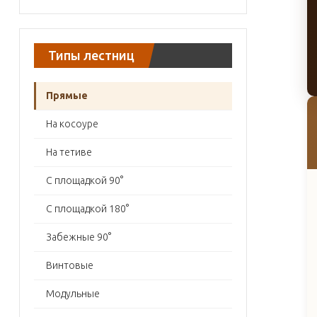
Типы лестниц
Прямые
На косоуре
На тетиве
С площадкой 90°
С площадкой 180°
Забежные 90°
Винтовые
Модульные