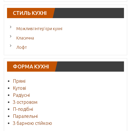
СТИЛЬ КУХНІ
Можливі інтер’єри кухні
Класична
Лофт
ФОРМА КУХНІ
Прямі
Кутові
Радіусні
З островом
П-подібні
Паралельні
З барною стійкою