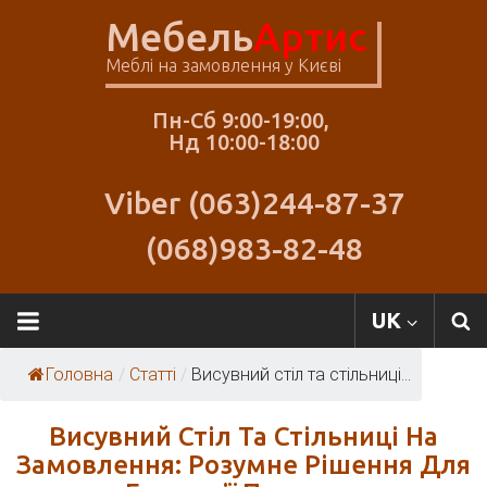
Skip
Мебель
Артис
to
content
Меблі на замовлення у Києві
Пн-Сб 9:00-19:00,
Нд 10:00-18:00
Viber (063)244-87-37
(068)983-82-48
Меблі
UK
Артіс
Головна
/
Статті
/
Висувний стіл та стільниці...
Висувний Стіл Та Стільниці На
Замовлення: Розумне Рішення Для