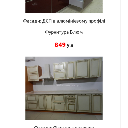
Фасади: ДСП в алюмінієвому профілі
Фурнитура Блюм
849
у.е
Фасади: Фасади з патеною