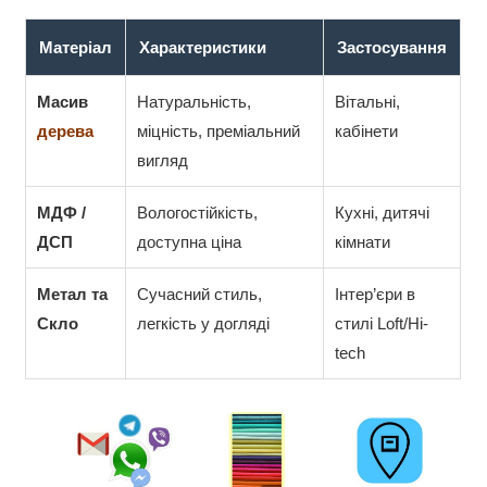
Матеріал
Характеристики
Застосування
Масив
Натуральність,
Вітальні,
дерева
міцність, преміальний
кабінети
вигляд
МДФ /
Вологостійкість,
Кухні, дитячі
ДСП
доступна ціна
кімнати
Метал та
Сучасний стиль,
Інтер’єри в
Скло
легкість у догляді
стилі Loft/Hi-
tech