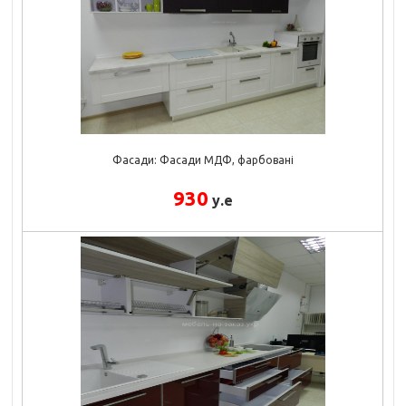
Фасади: Фасади МДФ, фарбовані
930
у.е