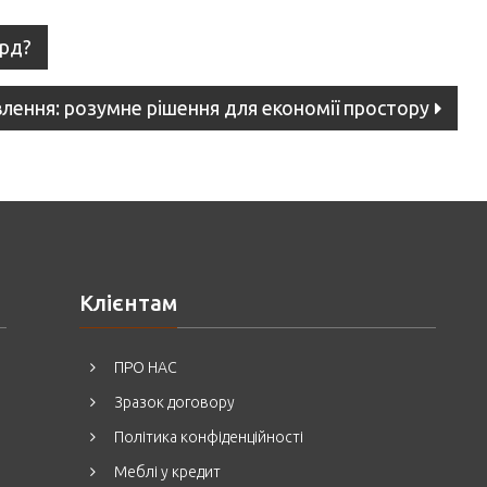
ард?
овлення: розумне рішення для економії простору
Клієнтам
ПРО НАС
Зразок договору
Політика конфіденційності
Меблі у кредит