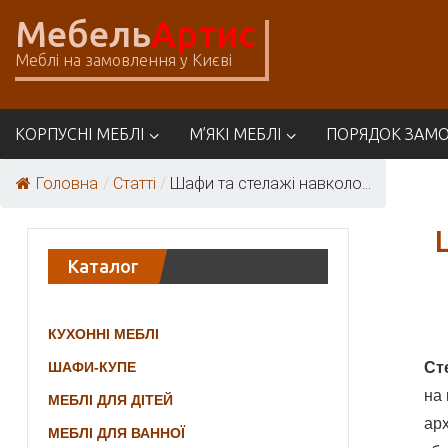
Skip
Мебель
Артис
to
content
Меблі на замовлення у Києві
Меблі
КОРПУСНІ МЕБЛІ
М’ЯКІ МЕБЛІ
ПОРЯДОК ЗАМ
Артіс
Головна
/
Статті
/
Шафи та стелажі навколо...
Каталог
КУХОННІ МЕБЛІ
ШАФИ-КУПЕ
Ст
на 
МЕБЛІ ДЛЯ ДІТЕЙ
арх
МЕБЛІ ДЛЯ ВАННОЇ