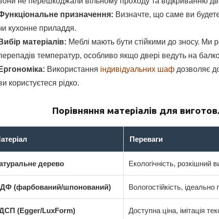
вони не перешкоджали вільному проходу та відкриванню дв
Функціональне призначення:
Визначте, що саме ви будете 
чи кухонне приладдя.
Вибір матеріалів:
Меблі мають бути стійкими до зносу. Ми
перепадів температур, особливо якщо двері ведуть на балко
Ергономіка:
Використання
індивідуальних шаф
дозволяє до
ви користуєтеся рідко.
Порівняння матеріалів для вигото
атеріал
Переваги
атуральне дерево
Екологічність, розкішний в
ДФ (фарбований/шпонований)
Вологостійкість, ідеально 
ДСП (Egger/LuxForm)
Доступна ціна, імітація те