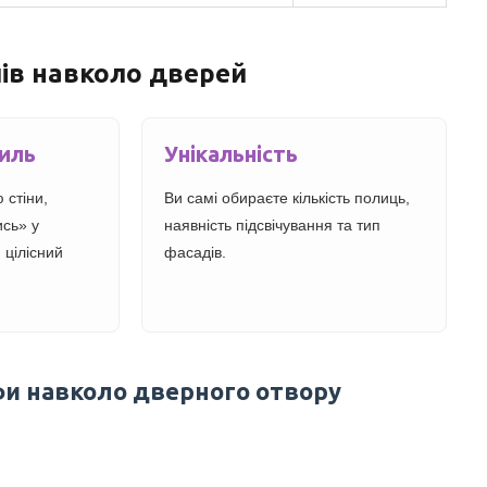
ів навколо дверей
тиль
Унікальність
 стіни,
Ви самі обираєте кількість полиць,
ись» у
наявність підсвічування та тип
 цілісний
фасадів.
фи навколо дверного отвору