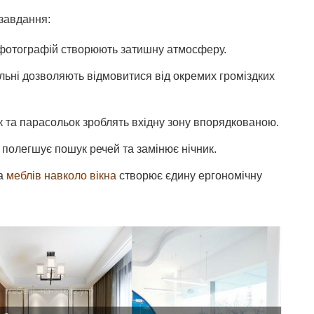
 завдання:
та фотографій створюють затишну атмосферу.
ьні дозволяють відмовитися від окремих громіздких
к та парасольок зроблять вхідну зону впорядкованою.
 полегшує пошук речей та замінює нічник.
та
меблів навколо вікна
створює єдину ергономічну