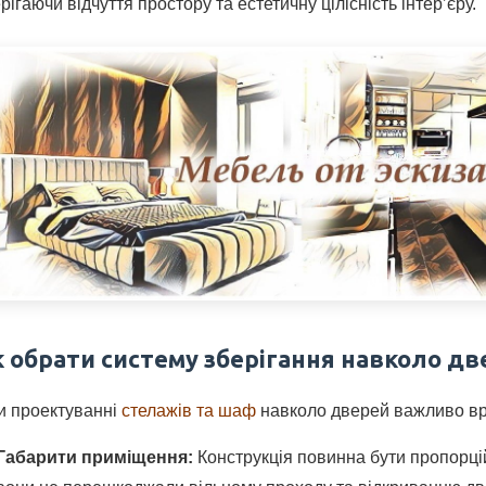
рігаючи відчуття простору та естетичну цілісність інтер’єру.
к обрати систему зберігання навколо дв
и проектуванні
стелажів та шаф
навколо дверей важливо врах
Габарити приміщення:
Конструкція повинна бути пропорці