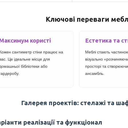
Ключові переваги мебл
Максимум користі
Естетика та с
Кожен сантиметр стіни працює на
Меблі стають частиною
вас. Це ідеальне місце для
візуально «розчиняюч
домашньої бібліотеки або
просторі та створюючи
гардеробу.
ансамбль.
Галерея проектів: стелажі та ша
ріанти реалізації та функціонал