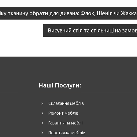
st
Яку тканину обрати для дивана: Флок, Шеніл чи Жакк
vigation
Висувний стіл та стільниці на зам
Наші Послуги:
Складання меблів
Ремонт меблів
Гарантія на меблі
Перетяжка меблів