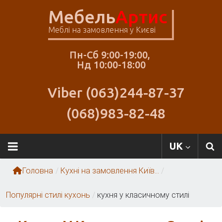
Skip
Мебель
Артис
to
content
Меблі на замовлення у Києві
Пн-Сб 9:00-19:00,
Нд 10:00-18:00
Viber (063)244-87-37
(068)983-82-48
Меблі
UK
Артіс
Головна
/
Кухні на замовлення Київ...
/
Популярні стилі кухонь
/
кухня у класичному стилі