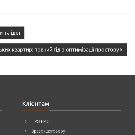
 та ідеї
их квартир: повний гід з оптимізації простору
Клієнтам
ПРО НАС
Зразок договору