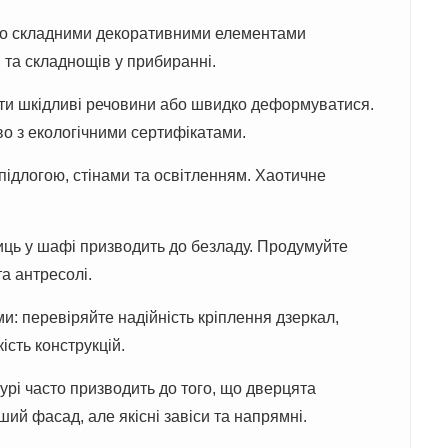
або складними декоративними елементами
 та складнощів у прибиранні.
и шкідливі речовини або швидко деформуватися.
о з екологічними сертифікатами.
підлогою, стінами та освітленням. Хаотичне
иць у шафі призводить до безладу. Продумуйте
а антресолі.
и: перевіряйте надійність кріплення дзеркал,
кість конструкцій.
рі часто призводить до того, що дверцята
ий фасад, але якісні завіси та напрямні.