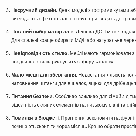
Незручний дизайн.
Деякі моделі з гострими кутами 
виглядають ефектно, але в побуті призводять до травм
Поганий вибір матеріалів.
Дешева ДСП може виділят
Для спальні краще обирати МДФ або натуральне дерев
Невідповідність стилю.
Меблі мають гармоніювати з 
поєднання стилів руйнує атмосферу затишку.
Мало місця для зберігання.
Недостатня кількість пол
наповнення: штанги для вішалок, ящики для дрібниць т
Питання безпеки.
Особливо важливо для сімей з дітьм
відсутність скляних елементів на низькому рівні та стій
Помилки в бюджеті.
Прагнення зекономити на фурніту
починають скрипіти через місяць. Краще обрати простіш