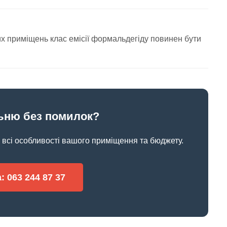
их приміщень клас емісії формальдегіду повинен бути
льню без помилок?
 всі особливості вашого приміщення та бюджету.
 063 244 87 37