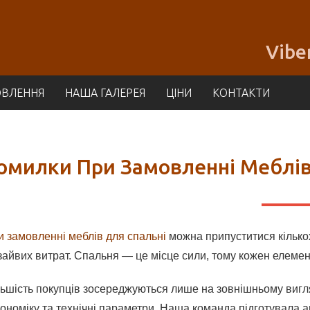
Vibe
ОВЛЕННЯ
НАША ГАЛЕРЕЯ
ЦІНИ
КОНТАКТИ
омилки При Замовленні Меблів 
 замовленні меблів для спальні
можна припуститися кілько
зайвих витрат. Спальня — це місце сили, тому кожен елемен
льшість покупців зосереджуються лише на зовнішньому вигл
ономіку та технічні параметри. Наша команда підготувала а