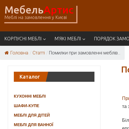
Skip
Мебель
Артис
to
content
Меблі на замовлення у Києві
Меблі
КОРПУСНІ МЕБЛІ
М’ЯКІ МЕБЛІ
ПОРЯДОК ЗАМ
Артіс
Головна
/
Статті
/
Помилки при замовленні меблів...
П
Каталог
КУХОННІ МЕБЛІ
При
ШАФИ-КУПЕ
та 
МЕБЛІ ДЛЯ ДІТЕЙ
Бі
МЕБЛІ ДЛЯ ВАННОЇ
ерг