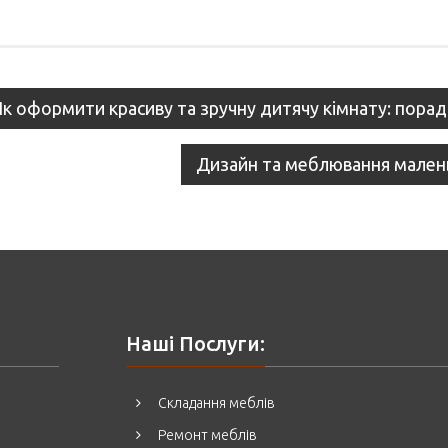
st
Як оформити красиву та зручну дитячу кімнату: поради
vigation
Дизайн та меблювання маленьк
Наші Послуги:
Складання меблів
Ремонт меблів