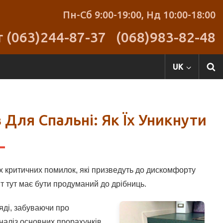
Пн-Сб 9:00-19:00,
Нд 10:00-18:00
r (063)244-87-37
(068)983-82-48
UK
Для Спальні: Як Їх Уникнути
х критичних помилок, які призведуть до дискомфорту
т тут має бути продуманий до дрібниць.
яді, забуваючи про
наліз основних прорахунків,