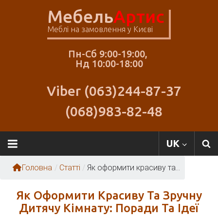
Skip
Мебель
Артис
to
content
Меблі на замовлення у Києві
Пн-Сб 9:00-19:00,
Нд 10:00-18:00
Viber (063)244-87-37
(068)983-82-48
Меблі
UK
Артіс
Головна
/
Статті
/
Як оформити красиву та...
Як Оформити Красиву Та Зручну
Дитячу Кімнату: Поради Та Ідеї