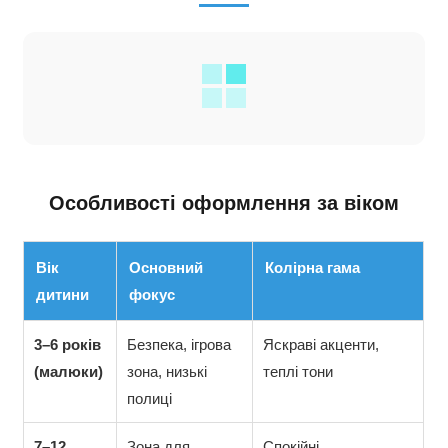
Особливості оформлення за віком
Вік
Основний
Колірна гама
дитини
фокус
3–6 років
Безпека, ігрова
Яскраві акценти,
(малюки)
зона, низькі
теплі тони
полиці
7–12
Зона для
Спокійні,