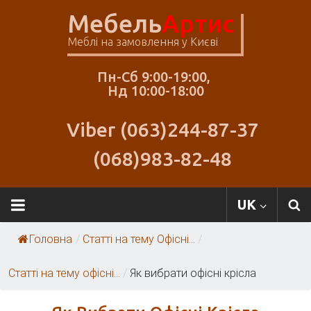
Skip
Мебель
Артис
to
content
Меблі на замовлення у Києві
Пн-Сб 9:00-19:00,
Нд 10:00-18:00
Viber (063)244-87-37
(068)983-82-48
Меблі
UK
Артіс
Головна
/
Статті на тему Офісні...
/
Статті на тему офісні...
/
Як вибрати офісні крісла