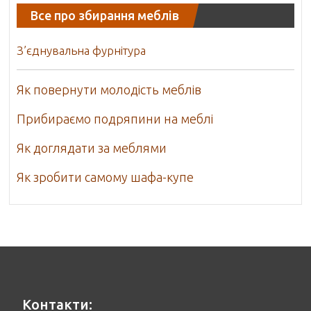
Все про збирання меблів
З’єднувальна фурнітура
Як повернути молодість меблів
Прибираємо подряпини на меблі
Як доглядати за меблями
Як зробити самому шафа-купе
Контакти: