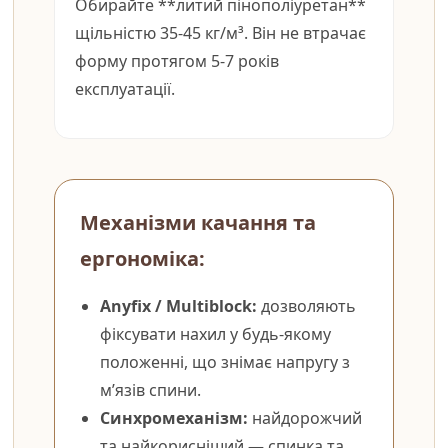
Обирайте **литий пінополіуретан**
щільністю 35-45 кг/м³. Він не втрачає
форму протягом 5-7 років
експлуатації.
Механізми качання та
ергономіка:
Anyfix / Multiblock:
дозволяють
фіксувати нахил у будь-якому
положенні, що знімає напругу з
м’язів спини.
Синхромеханізм:
найдорожчий
та найкорисніший — спинка та