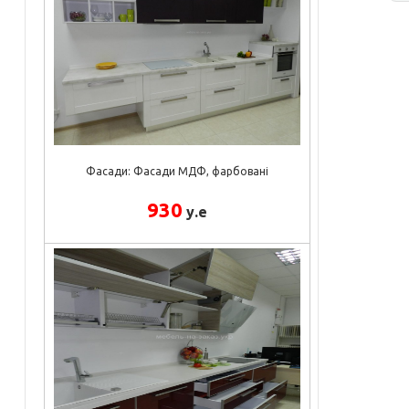
Фасади: Фасади МДФ, фарбовані
930
у.е