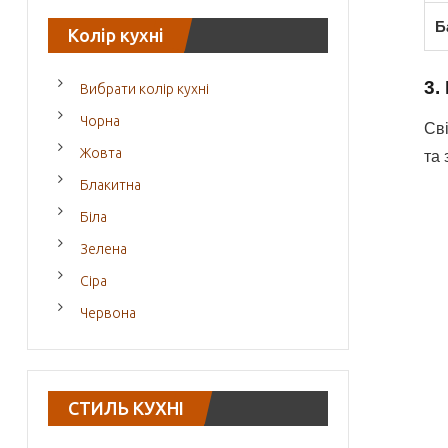
Б
Колір кухні
3.
Вибрати колір кухні
Чорна
Сві
Жовта
та 
Блакитна
Біла
Зелена
Сіра
Червона
СТИЛЬ КУХНІ