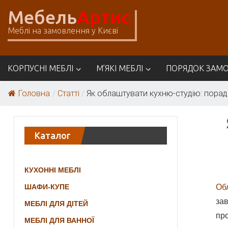
Skip
Мебель
Артис
to
content
Меблі на замовлення у Києві
Меблі
КОРПУСНІ МЕБЛІ
М’ЯКІ МЕБЛІ
ПОРЯДОК ЗАМ
Артіс
Головна
/
Статті
/
Як облаштувати кухню-студію: поради
Каталог
КУХОННІ МЕБЛІ
ШАФИ-КУПЕ
Об
зав
МЕБЛІ ДЛЯ ДІТЕЙ
пр
МЕБЛІ ДЛЯ ВАННОЇ