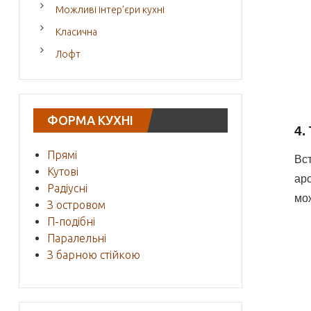
Можливі інтер’єри кухні
Класична
Лофт
ФОРМА КУХНІ
4.
Прямі
Вст
Кутові
аро
Радіусні
мож
З островом
П-подібні
Паралельні
З барною стійкою