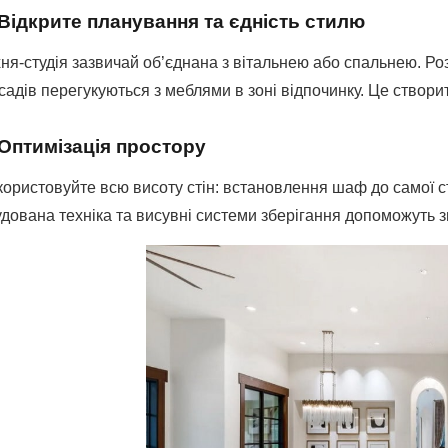
 Відкрите планування та єдність стилю
ня-студія зазвичай об’єднана з вітальнею або спальнею. Ро
адів перегукуються з меблями в зоні відпочинку. Це створить
 Оптимізація простору
ористовуйте всю висоту стін: встановлення шаф до самої ст
дована техніка та висувні системи зберігання допоможуть зв