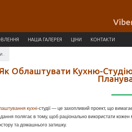
Vibe
ОВЛЕННЯ
НАША ГАЛЕРЕЯ
ЦІНИ
КОНТАКТИ
...
Як Облаштувати Кухню-Студію
Планув
лаштування кухні
-студії — це захопливий проект, що вимага
дання полягає в тому, щоб раціонально використати кожен м
остору та домашнього затишку.