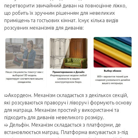
перетворити звичайний диван на повноцінне ліжко,
що робить їх зручним рішенням для невеликих
приміщень та гостьових кімнат. Існує кілька видів
розсувних механізмів для диванів:
➯
Акордеон. Механізм складається з декількох секцій,
які розсуваються праворуч і ліворуч і формують основу
для матраца. Механізм простий у використанні та
підходить для диванів невеликого розміру.
➯
Дельфін. Механізм складається з платформи, де
встановлюється матрац. Платформа висувається з-під