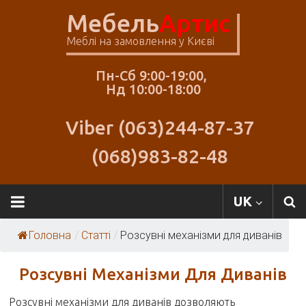
Skip
Мебель
Артис
to
content
Меблі на замовлення у Києві
Пн-Сб 9:00-19:00,
Нд 10:00-18:00
Viber (063)244-87-37
(068)983-82-48
Меблі
UK
Артіс
Головна
/
Статті
/
Розсувні механізми для диванів
Розсувні Механізми Для Диванів
Розсувні механізми для диванів дозволяють