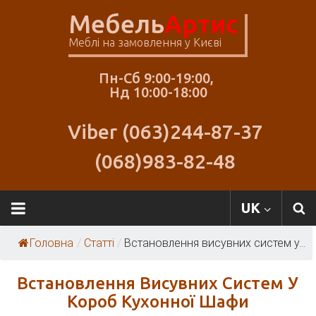
Skip
Мебель
Артис
to
content
Меблі на замовлення у Києві
Пн-Сб 9:00-19:00,
Нд 10:00-18:00
Viber (063)244-87-37
(068)983-82-48
Меблі
UK
Артіс
Головна
/
Статті
/
Встановлення висувних систем у...
Встановлення Висувних Систем У
Короб Кухонної Шафи