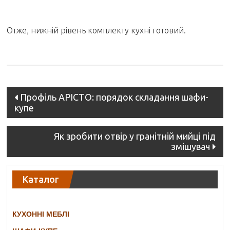
Отже, нижній рівень комплекту кухні готовий.
Post
Профіль АРІСТО: порядок складання шафи-
купе
navigation
Як зробити отвір у гранітній мийці під
змішувач
Каталог
КУХОННІ МЕБЛІ