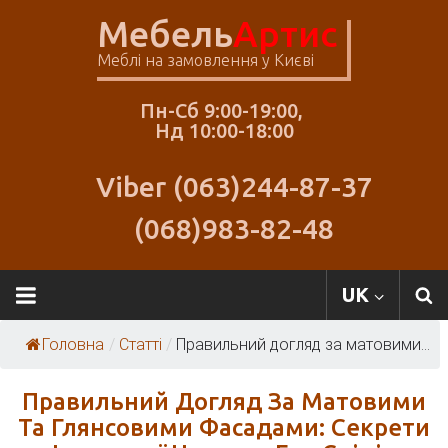
Skip
Мебель
Артис
to
content
Меблі на замовлення у Києві
Пн-Сб 9:00-19:00,
Нд 10:00-18:00
Viber (063)244-87-37
(068)983-82-48
Меблі
UK
Артіс
Головна
/
Статті
/
Правильний догляд за матовими...
Правильний Догляд За Матовими
Та Глянсовими Фасадами: Секрети