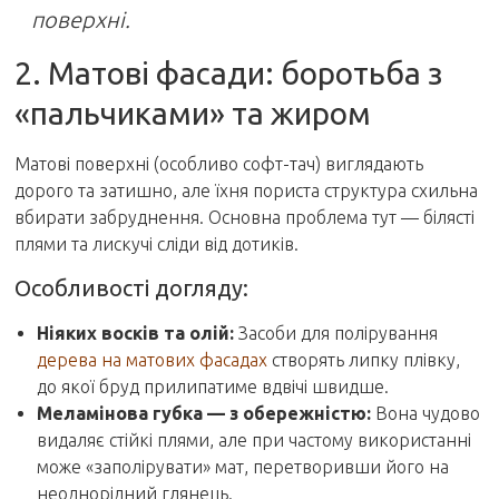
поверхні.
2. Матові фасади: боротьба з
«пальчиками» та жиром
Матові поверхні (особливо софт-тач) виглядають
дорого та затишно, але їхня пориста структура схильна
вбирати забруднення. Основна проблема тут — білясті
плями та лискучі сліди від дотиків.
Особливості догляду:
Ніяких восків та олій:
Засоби для полірування
дерева на матових фасадах
створять липку плівку,
до якої бруд прилипатиме вдвічі швидше.
Меламінова губка — з обережністю:
Вона чудово
видаляє стійкі плями, але при частому використанні
може «заполірувати» мат, перетворивши його на
неоднорідний глянець.