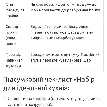
Стик
Ніколи не залишайте тут воду — це
фасаду та
може призвести до розбухання плити.
крайки
Складні
Видаляйте негайно. Чим довше
плями
пігмент контактує з фасадом, тим
(кава,
вищий шанс зафарбовування.
вино)
Пара від
Завжди вмикайте витяжку. Постійний
чайника/
вплив пари руйнує клейовий шар.
духовки
Підсумковий чек-лист «Набір
для ідеальної кухні»:
Серветки з мікрофібри (мінімум 3 штуки: для миття,
сушіння та полірування).