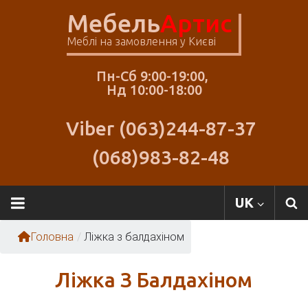
Skip
Мебель
Артис
to
content
Меблі на замовлення у Києві
Пн-Сб 9:00-19:00,
Нд 10:00-18:00
Viber (063)244-87-37
(068)983-82-48
Меблі
UK
Артіс
Головна
/
Ліжка з балдахіном
Ліжка З Балдахіном