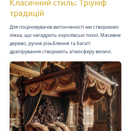
Класичний стиль: Тріумф
традицій
Для поціновувачів витонченості ми створюємо
ліжка, що нагадують королівські покої. Масивне
дерево, ручне різьблення та багаті
драпірування створюють атмосферу величі.