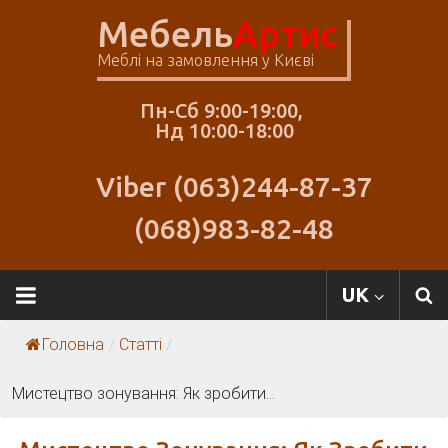
Skip
Мебель
Артис
to
content
Меблі на замовлення у Києві
Пн-Сб 9:00-19:00,
Нд 10:00-18:00
Viber (063)244-87-37
(068)983-82-48
Меблі
UK
Артіс
Головна
/
Статті
/
Мистецтво зонування: Як зробити...