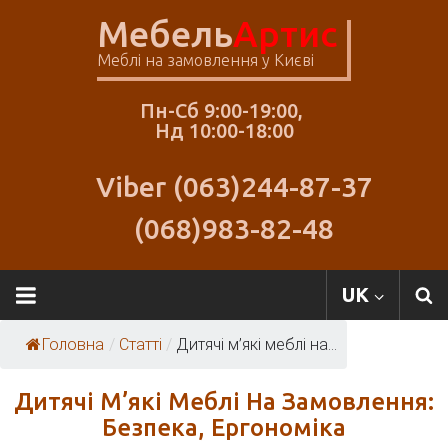
Skip
Мебель
Артис
to
content
Меблі на замовлення у Києві
Пн-Сб 9:00-19:00,
Нд 10:00-18:00
Viber (063)244-87-37
(068)983-82-48
Меблі
UK
Артіс
Головна
/
Статті
/
Дитячі м’які меблі на...
Дитячі М’які Меблі На Замовлення:
Безпека, Ергономіка