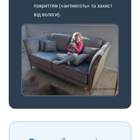
покриттям («антикіготь» та захист
від вологи).