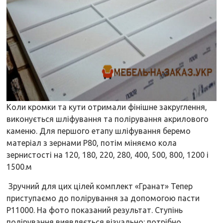
Коли кромки та кути отримали фінішне закруглення,
виконується шліфування та полірування акрилового
каменю. Для першого етапу шліфування беремо
матеріал з зернами Р80, потім міняємо кола
зернистості на 120, 180, 220, 280, 400, 500, 800, 1200 і
1500.м
Зручний для цих цілей комплект «Гранат» Тепер
приступаємо до полірування за допомогою пасти
Р11000. На фото показаний результат. Ступінь
полірування виявляється візуально: потрібно