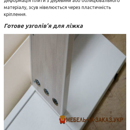
деформація плити з деревини або облицювального
матеріалу, зсув нівелюється через пластичність
кріплення.
Готове узголів’я для ліжка