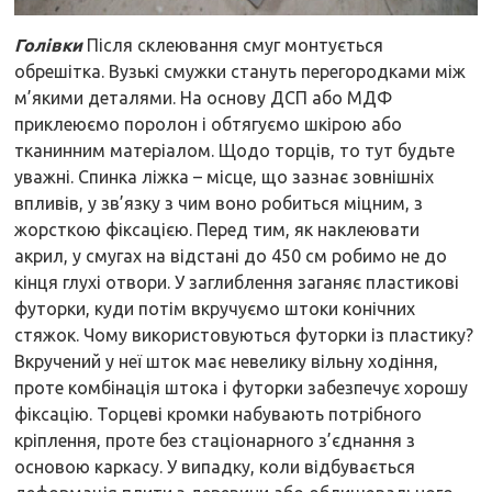
Голівки
Після склеювання смуг монтується
обрешітка. Вузькі смужки стануть перегородками між
м’якими деталями. На основу ДСП або МДФ
приклеюємо поролон і обтягуємо шкірою або
тканинним матеріалом. Щодо торців, то тут будьте
уважні. Спинка ліжка – місце, що зазнає зовнішніх
впливів, у зв’язку з чим воно робиться міцним, з
жорсткою фіксацією. Перед тим, як наклеювати
акрил, у смугах на відстані до 450 см робимо не до
кінця глухі отвори. У заглиблення заганяє пластикові
футорки, куди потім вкручуємо штоки конічних
стяжок. Чому використовуються футорки із пластику?
Вкручений у неї шток має невелику вільну ходіння,
проте комбінація штока і футорки забезпечує хорошу
фіксацію. Торцеві кромки набувають потрібного
кріплення, проте без стаціонарного з’єднання з
основою каркасу. У випадку, коли відбувається