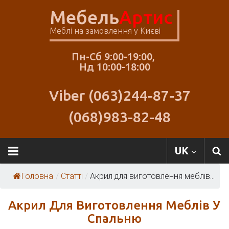
Skip
Мебель
Артис
to
content
Меблі на замовлення у Києві
Пн-Сб 9:00-19:00,
Нд 10:00-18:00
Viber (063)244-87-37
(068)983-82-48
Меблі
UK
Артіс
Головна
/
Статті
/
Акрил для виготовлення меблів...
Акрил Для Виготовлення Меблів У
Спальню